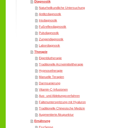
Diagnostik
Naturheilkundliche Untersuchung
Antlitzdiagnostik
Irisdiagnostik
Fußreflexdiagnostik
Pulsdiagnostik
Zungendiagnostik
Labordiagnosik
Therapie
Eigenblutherapie
Traditionelle Arzneimitteltherapie
Hypnosetherapie
Manuelle Terapien
Darmsanierung
Vitamin-C-Infusionen
Aus- und Ableitungsverfahren
Faltenunterspritzung mit Hyaluron
Traditionelle Chinesische Medizin
Augmentierte Akupunktur
Ernährung
EssSense