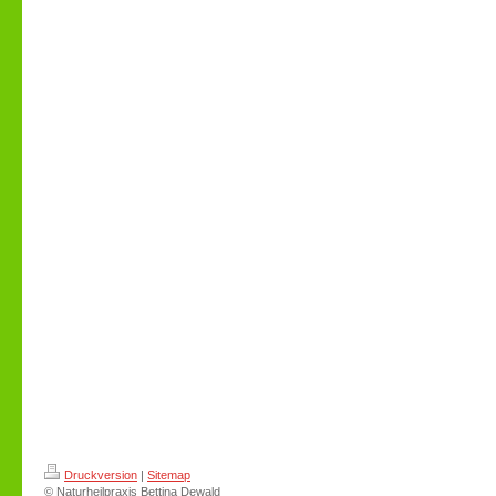
Druckversion
|
Sitemap
© Naturheilpraxis Bettina Dewald